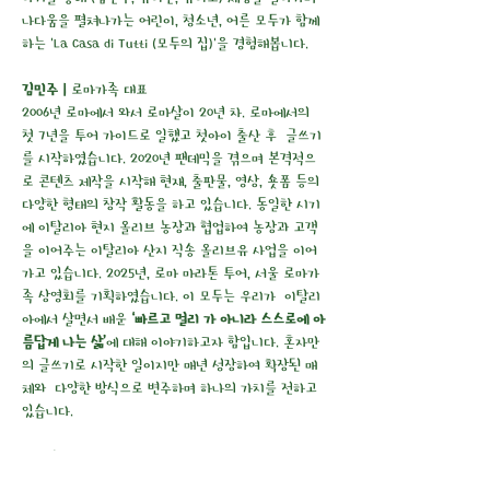
나다움을 펼쳐나가는 어린이, 청소년, 어른 모두가 함께
하는 'La Casa di Tutti (모두의 집)'을 경험해봅니다. 
김민주 | 
로마가족 대표
2006년 로마에서 와서 로마살이 20년 차. 로마에서의 
첫 7년을 투어 가이드로 일했고 첫아이 출산 후  글쓰기
를 시작하였습니다. 2020년 팬데믹을 겪으며 본격적으
로 콘텐츠 제작을 시작해 현재, 출판물, 영상, 숏폼 등의 
다양한 형태의 창작 활동을 하고 있습니다. 동일한 시기
에 이탈리아 현지 올리브 농장과 협업하여 농장과 고객
을 이어주는 이탈리아 산지 직송 올리브유 사업을 이어
가고 있습니다. 2025년, 로마 마라톤 투어, 서울 로마가
족 상영회를 기획하였습니다. 이 모두는 우리가  이탈리
아에서 살면서 배운 
‘빠르고 멀리 가 아니라 스스로에 아
름답게 나는 삶’
에 대해 이야기하고자 함입니다. 혼자만
의 글쓰기로 시작한 일이지만 매년 성장하여 확장된 매
체와  다양한 방식으로 변주하며 하나의 가치를 전하고 
있습니다.
유이안
2013년 로마에서 태어났습니다.